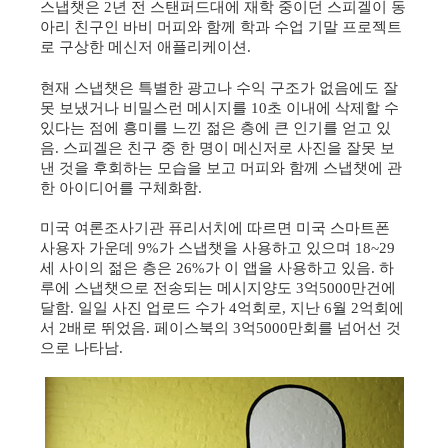
스냅챗은
년 전 스탠퍼드대에 재학 중이던 스피겔이 동
2
아리 친구인 바비 머피와 함께 학과 수업 기말 프로젝트
로 구상한 메신저 애플리케이션
.
현재 스냅챗은 특별한 광고나 수익 구조가 없음에도 잘
못 보냈거나 비밀스런 메시지를
초 이내에 삭제할 수
10
있다는 점에 흥미를 느낀 젊은 층에 큰 인기를 얻고 있
음
스피겔은 친구 중 한 명이 메신저로 사진을 잘못 보
.
낸 것을 후회하는 모습을 보고 머피와 함께 스냅챗에 관
한 아이디어를 구체화함
.
미국 여론조사기관 퓨리서치에 따르면 미국 스마트폰
사용자 가운데
가 스냅챗을 사용하고 있으며
9%
18~29
세 사이의 젊은 층은
가 이 앱을 사용하고 있음
하
26%
.
루에 스냅챗으로 전송되는 메시지양도
억
만건에
3
5000
달함
일일 사진 업로드 수가
억회로
지난
월
억회에
.
4
,
6
2
서
배로 뛰었음
페이스북의
억
만회를 넘어선 것
2
.
3
5000
으로 나타남
.