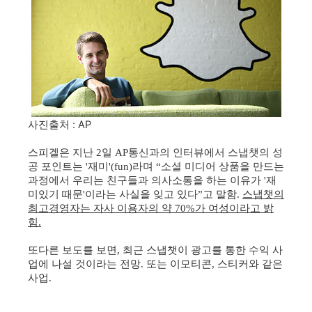
사진출처 : AP
스피겔은 지난
일
통신과의 인터뷰에서 스냅챗의 성
2
AP
공 포인트는
재미
라며
소셜 미디어 상품을 만드는
'
'(fun)
“
과정에서 우리는 친구들과 의사소통을 하는 이유가
재
'
미있기 때문
이라는 사실을 잊고 있다
고 말함
스냅챗의
'
”
.
최고경영자는 자사 이용자의 약
가 여성이라고 밝
70%
힘
.
또다른 보도를 보면
최근 스냅챗이 광고를 통한 수익 사
,
업에 나설 것이라는 전망
또는 이모티콘
스티커와 같은
.
,
사업
.