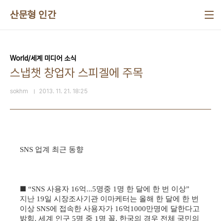
본문 바로가기
산문형 인간
World/세계 미디어 소식
스냅챗 창업자 스피겔에 주목
sokhm
2013. 11. 21. 18:25
업계 최근 동향
SNS
■
사용자
억
…
명중
명 한 달에 한 번 이상
“SNS
16
5
1
”
지난
일 시장조사기관 이마케터는 올해 한 달에 한 번
19
이상
에 접속한 사용자가
억
만명에 달한다고
SNS
16
1000
밝힘
세계 인구
명 중
명 꼴
한국의 경우 전체 국민의
.
5
1
.