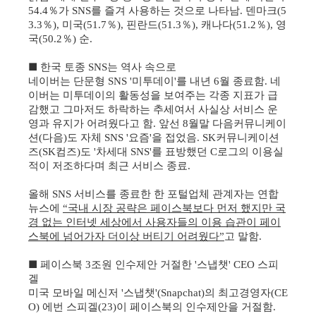
％
가
를 즐겨 사용하는 것으로 나타남
덴마크
54.4
SNS
.
(5
％
미국
％
핀란드
％
캐나다
％
영
3.3
),
(51.7
),
(51.3
),
(51.2
),
국
％
순
(50.2
)
.
■
한국 토종
는 역사 속으로
SNS
네이버는 단문형
미투데이
를 내년
월 종료함
네
SNS '
'
6
.
이버는 미투데이의 활동성을 보여주는 각종 지표가 급
감했고 그마저도 하락하는 추세여서 사실상 서비스 운
영과 유지가 어려웠다고 함
앞선
월말 다음커뮤니케이
.
8
션
다음
도 자체
요즘
을 접었음
커뮤니케이션
(
)
SNS '
'
. SK
즈
컴즈
도
차세대
를 표방했던
로그의 이용실
(SK
)
'
SNS'
C
적이 저조하다며 최근 서비스 종료
.
올해
서비스를 종료한 한 포털업체 관계자는 연합
SNS
뉴스에
국내 시장 공략은 페이스북보다 먼저 했지만 국
“
경 없는 인터넷 세상에서 사용자들의 이용 습관이 페이
스북에 넘어가자 더이상 버티기 어려웠다
고 말함
”
.
■
페이스북
조원 인수제안 거절한
스냅챗
스피
3
'
' CEO
겔
미국 모바일 메신저
스냅챗
의 최고경영자
'
'(Snapchat)
(CE
에번 스피겔
이 페이스북의 인수제안을 거절함
O)
(23)
.