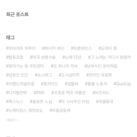
최근 포스트
태그
무라카미 하루키
제시카 레신
트랜센던스
도미타 팜
협동조합
미국 성형수술
노예 12년
그 노래는 어디서 왔을까
찾아가는 동 주민센터
또 하나의 약속
남부수단 분리독립
당분간 인간
뉴스페그
도시심리학
온라인 유료화
브랜드저널리즘
홋카이도
업월씨
돌봄 노동자
QuizUp
디지털전략
SNS
삿포로 맥주 박물관
버즈피드
폭스뉴스
솔로몬 노섭
미 시사주간 타임
겨울왕국
뉴욕타임스 정정보도
마을공동체
더보기