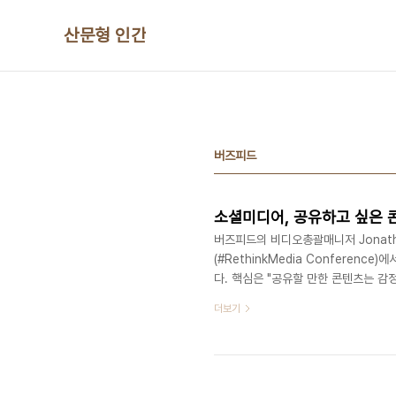
본문 바로가기
산문형 인간
버즈피드
소셜미디어, 공유하고 싶은 
버즈피드의 비디오총괄매니저 Jonath
(#RethinkMedia Conferen
다. 핵심은 "공유할 만한 콘텐츠는 감
고 있을 것 같은데요. 그는 "EQ(emotion
더보기
제"라면서 "미디어가 중앙화된 방송에
뉴스를 챙겨보는 사람이 줄어들고, 소
스의 영향력이라는 것은 소셜미디어 서