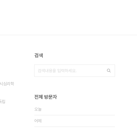
검색
시심리학
전체 방문자
독립
오늘
어제