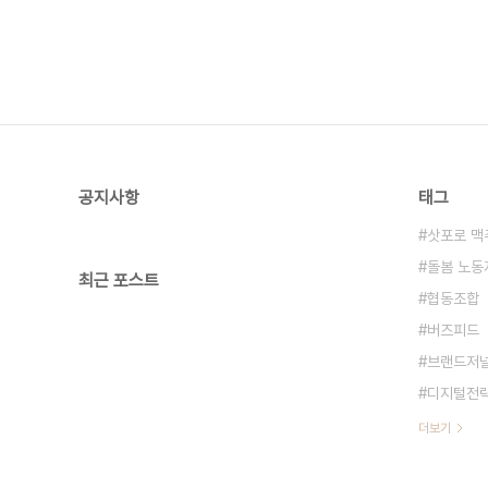
공지사항
태그
삿포로 맥
돌봄 노동
최근 포스트
협동조합
버즈피드
브랜드저
디지털전
더보기