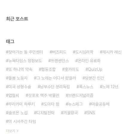
과 치유를 이야기하려고 했던 것이다. 그런데 그 목적
을 염두에 둔다고 하더라도, 기계가 된 ..
최근 포스트
태그
찾아가는 동 주민센터
버즈피드
도시심리학
제시카 레신
뉴욕타임스 정정보도
트랜센던스
온라인 유료화
또 하나의 약속
협동조합
홋카이도
QuizUp
돌봄 노동자
그 노래는 어디서 왔을까
당분간 인간
미국 성형수술
남부수단 분리독립
폭스뉴스
노예 12년
업월씨
삿포로 맥주 박물관
브랜드저널리즘
무라카미 하루키
도미타 팜
뉴스페그
마을공동체
솔로몬 노섭
디지털전략
겨울왕국
SNS
미 시사주간 타임
더보기