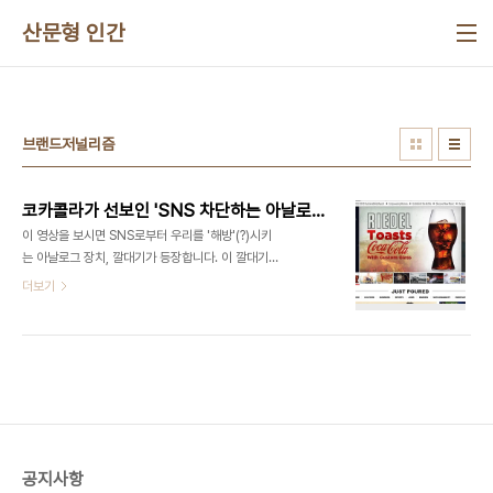
본문 바로가기
산문형 인간
브랜드저널리즘
코카콜라가 선보인 'SNS 차단하는 아날로그 장치'
이 영상을 보시면 SNS로부터 우리를 '해방'(?)시키
는 아날로그 장치, 깔대기가 등장합니다. 이 깔대기를
착용하면 비로소 주변의 사람들이, 주변의 경관이 눈
더보기
에 들어옵니다. 이 깔대기 그런데 익숙한 색상이죠?
코카콜라가 떠오르셨다면, 빙고!. 브랜드 저널리즘
(brand Journalism)이라고 들어보셨나요? 브랜
드 저널리즘은 맥도날드 글로벌 마케팅 총괄을 맡았
던 래리 라이트(Larry Light)가 2004년 뉴욕에서
개최된 광고 컨퍼런스에서 처음으로 언급한 단어인
데요. 최근 들어 코카콜라, HSBC 등 글로벌 브랜드
들이 접목하고 있다고 하네요. 그중에서도 단연 돋보
공지사항
이는 곳이 코카콜라인데요. 2012년 코카콜라는 디