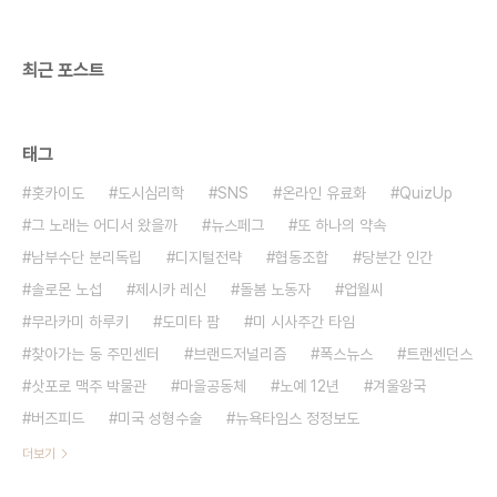
지털 웹사이트 '코카콜라 저니(Coca-Cola
Journey)' 를 선보입니다. 1년 ..
최근 포스트
태그
홋카이도
도시심리학
SNS
온라인 유료화
QuizUp
그 노래는 어디서 왔을까
뉴스페그
또 하나의 약속
남부수단 분리독립
디지털전략
협동조합
당분간 인간
솔로몬 노섭
제시카 레신
돌봄 노동자
업월씨
무라카미 하루키
도미타 팜
미 시사주간 타임
찾아가는 동 주민센터
브랜드저널리즘
폭스뉴스
트랜센던스
삿포로 맥주 박물관
마을공동체
노예 12년
겨울왕국
버즈피드
미국 성형수술
뉴욕타임스 정정보도
더보기