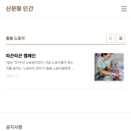
본문 바로가기
산문형 인간
돌봄 노동자
따끈따끈 캠페인
1일은 121주년 노동절이었다. 이날 노동자들이 목소
리를 높이는 ‘노동자의 권리’가 돌봄 노동자들에겐 조
금 더 먼 이야기다. 대부분 중고령 여성인 돌봄 노동
더보기
자들은 저임금, 부당한 처우, 과중한 업무량에 시달리
고 있다. 이들에게 지금 가장 절실한 것은 ‘따뜻한 밥
한끼’다. ◇“일주일치 식량 냉동밥 18개” = 정경임
씨(51)는 6년째 간병일을 하고 있다. 지난달 27일
서울대학병원에서 정씨를 만났다. 정씨는 일요일 하
루를 제외한 24시간씩 주 6일간 내내 병원에서 보낸
다. 이날 정씨는 9층 병동에서 뇌출혈로 쓰러져 거동
이 불편한 환자를 돌보고 있었다. 정씨는 환자의 가래
공지사항
를 빼내주고, 음식물 주입을 도와주고, 씻기고 안마도