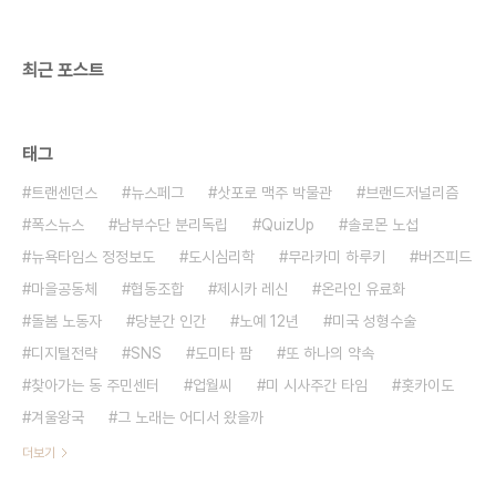
해줬다. 약도 챙기고, 진료시간도 꼼꼼히 챙겨야했다.
그야말로 환자의 ‘손과 발’이..
최근 포스트
태그
트랜센던스
뉴스페그
삿포로 맥주 박물관
브랜드저널리즘
폭스뉴스
남부수단 분리독립
QuizUp
솔로몬 노섭
뉴욕타임스 정정보도
도시심리학
무라카미 하루키
버즈피드
마을공동체
협동조합
제시카 레신
온라인 유료화
돌봄 노동자
당분간 인간
노예 12년
미국 성형수술
디지털전략
SNS
도미타 팜
또 하나의 약속
찾아가는 동 주민센터
업월씨
미 시사주간 타임
홋카이도
겨울왕국
그 노래는 어디서 왔을까
더보기