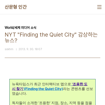
본문 바로가기
산문형 인간
World/세계 미디어 소식
NYT "Finding the Quiet City" 감상하는
뉴스?
sokhm
2013. 9. 30. 18:07
뉴욕타임스가 최근 인터랙티브 맵으로
'조용한 도
시
찾기
'(Finding the Quiet City)
라는 콘텐츠를 선보
였습니다.
독자들이 소개한 '조용한' 지점, 장소, 지역 등을 점을