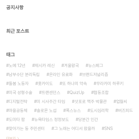
공지사항
최근 포스트
태그
노예 12년
제시카 레신
겨울왕국
뉴스페그
남부수단 분리독립
온라인 유료화
브랜드저널리즘
돌봄 노동자
홋카이도
또 하나의 약속
무라카미 하루키
미국 성형수술
트랜센던스
QuizUp
협동조합
디지털전략
미 시사주간 타임
삿포로 맥주 박물관
업월씨
마을공동체
솔로몬 노섭
폭스뉴스
도시심리학
버즈피드
도미타 팜
뉴욕타임스 정정보도
당분간 인간
찾아가는 동 주민센터
그 노래는 어디서 왔을까
SNS
더보기