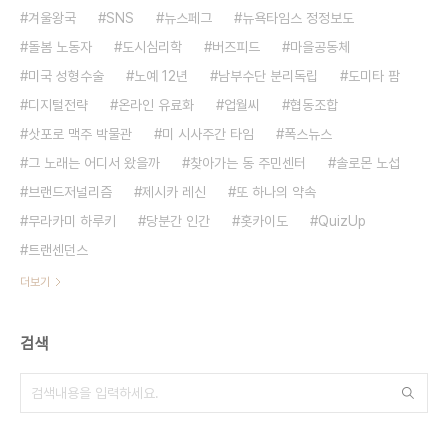
겨울왕국
SNS
뉴스페그
뉴욕타임스 정정보도
돌봄 노동자
도시심리학
버즈피드
마을공동체
미국 성형수술
노예 12년
남부수단 분리독립
도미타 팜
디지털전략
온라인 유료화
업월씨
협동조합
삿포로 맥주 박물관
미 시사주간 타임
폭스뉴스
그 노래는 어디서 왔을까
찾아가는 동 주민센터
솔로몬 노섭
브랜드저널리즘
제시카 레신
또 하나의 약속
무라카미 하루키
당분간 인간
홋카이도
QuizUp
트랜센던스
더보기
검색