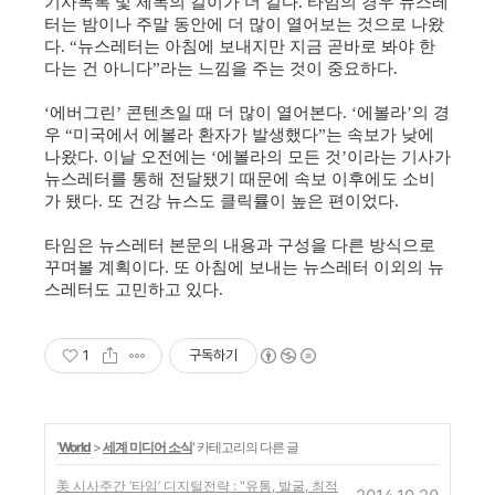
기사목록 및 제목의 길이가 더 길다
타임의 경우 뉴스레
.
터는 밤이나 주말 동안에 더 많이 열어보는 것으로 나왔
다
뉴스레터는 아침에 보내지만 지금 곧바로 봐야 한
. “
다는 건 아니다
라는 느낌을 주는 것이 중요하다
”
.
에버그린
콘텐츠일 때 더 많이 열어본다
에볼라
의 경
‘
’
. ‘
’
우
미국에서 에볼라 환자가 발생했다
는 속보가 낮에
“
”
나왔다
이날 오전에는
에볼라의 모든 것
이라는 기사가
.
‘
’
뉴스레터를 통해 전달됐기 때문에 속보 이후에도 소비
가 됐다
또 건강 뉴스도 클릭률이 높은 편이었다
.
.
타임은 뉴스레터 본문의 내용과 구성을 다른 방식으로
꾸며볼 계획이다
또 아침에 보내는 뉴스레터 이외의 뉴
.
스레터도 고민하고 있다
.
1
구독하기
'
World
>
세계 미디어 소식
' 카테고리의 다른 글
美 시사주간 ‘타임’ 디지털전략 : "유통, 발굴, 최적