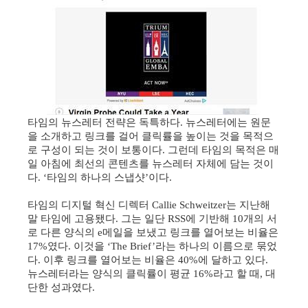
타임의 뉴스레터 전략은 독특하다
뉴스레터에는 원문
.
을 소개하고 링크를 걸어 클릭률을 높이는 것을 목적으
로 구성이 되는 것이 보통이다
그런데 타임의 목적은 매
.
일 아침에 최선의 콘텐츠를 뉴스레터 자체에 담는 것이
다
타임의 하나의 스냅샷
이다
. ‘
’
.
타임의 디지털 혁신 디렉터
는 지난해
Callie Schweitzer
말 타임에 고용됐다
그는 일단
에 기반해
개의 서
.
RSS
10
로 다른 양식의
메일을 보냈고 링크를 열어보는 비율은
e
였다
이것을
라는 하나의 이름으로 묶었
17%
.
‘The Brief’
다
이후 링크를 열어보는 비율은
에 달하고 있다
.
40%
.
뉴스레터라는 양식의 클릭률이 평균
라고 할 때
대
16%
,
단한 성과였다
.