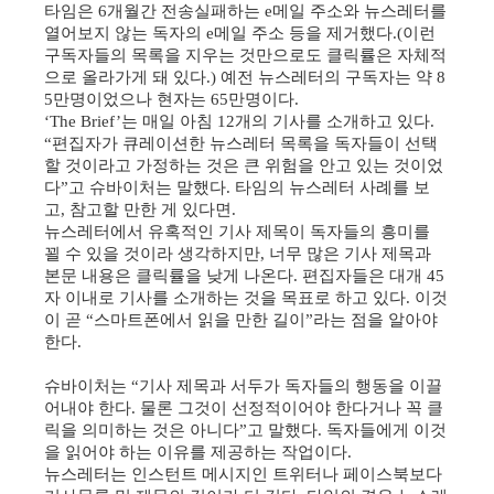
타임은
개월간 전송실패하는
메일 주소와 뉴스레터를
6
e
열어보지 않는 독자의
메일 주소 등을 제거했다
이런
e
.(
구독자들의 목록을 지우는 것만으로도 클릭률은 자체적
으로 올라가게 돼 있다
예전 뉴스레터의 구독자는 약
.)
8
만명이었으나 현자는
만명이다
5
65
.
는 매일 아침
개의 기사를 소개하고 있다
‘The Brief’
12
.
편집자가 큐레이션한 뉴스레터 목록을 독자들이 선택
“
할 것이라고 가정하는 것은 큰 위험을 안고 있는 것이었
다
고 슈바이처는 말했다
타임의 뉴스레터 사례를 보
”
.
고
참고할 만한 게 있다면
,
.
뉴스레터에서 유혹적인 기사 제목이 독자들의 흥미를
꾈 수 있을 것이라 생각하지만
너무 많은 기사 제목과
,
본문 내용은 클릭률을 낮게 나온다
편집자들은 대개
.
45
자 이내로 기사를 소개하는 것을 목표로 하고 있다
이것
.
이 곧
스마트폰에서 읽을 만한 길이
라는 점을 알아야
“
”
한다
.
슈바이처는
기사 제목과 서두가 독자들의 행동을 이끌
“
어내야 한다
물론 그것이 선정적이어야 한다거나 꼭 클
.
릭을 의미하는 것은 아니다
고 말했다
독자들에게 이것
”
.
을 읽어야 하는 이유를 제공하는 작업이다
.
뉴스레터는 인스턴트 메시지인 트위터나 페이스북보다