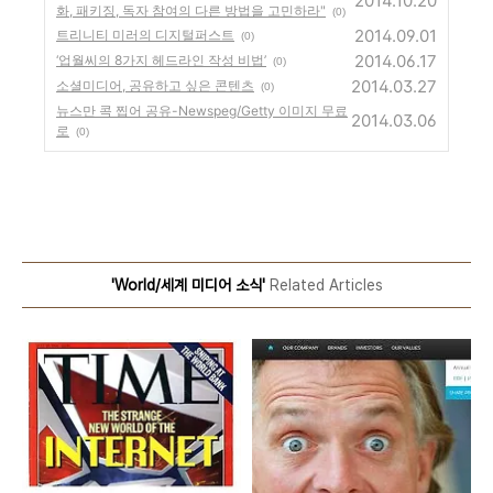
2014.10.20
화, 패키징, 독자 참여의 다른 방법을 고민하라"
(0)
2014.09.01
트리니티 미러의 디지털퍼스트
(0)
2014.06.17
‘업월씨의 8가지 헤드라인 작성 비법’
(0)
2014.03.27
소셜미디어, 공유하고 싶은 콘텐츠
(0)
뉴스만 콕 찝어 공유-Newspeg/Getty 이미지 무료
2014.03.06
로
(0)
'World/세계 미디어 소식'
Related Articles