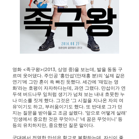
영화 <족구왕>(2013, 상영 중)을 보는데, 발을 동동 구
르며 웃어댔다. 주인공 '홍만섭'(안재홍 분)의 '실제 같은
연기'에 그만 혼이 쏙 빠진 듯했다. 세간에 '재밌는 영
화'라는 호평이 자자하다는데, 과연 그랬다. 만섭이가 연
두색 버드나무 잎처럼 생기가 넘쳐 보는 내내 흐뭇한 누
나 미소를 짓게 했다. 그것은 '그 시절을 지나온 자의 여
유'이기도 하고, 부러움이기도 했다. 또 반대로 그가 던
지는 질문을 받아들고 조금 설렜다. '앞으로 어떻게 살래'
'인생에서 중요한 것은 무엇이니' '네 꿈은 무엇이니' 등
등의 유치하지만, 중요했던 질문 말이다.
군대에서 전역한 만섭은 학교로 복학하는데, 자신이 좋