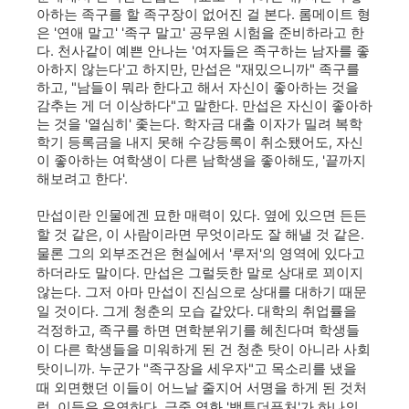
아하는 족구를 할 족구장이 없어진 걸 본다. 롬메이트 형
은 '연애 말고' '족구 말고' 공무원 시험을 준비하라고 한
다. 천사같이 예쁜 안나는 '여자들은 족구하는 남자를 좋
아하지 않는다'고 하지만, 만섭은 "재밌으니까" 족구를
하고, "남들이 뭐라 한다고 해서 자신이 좋아하는 것을
감추는 게 더 이상하다"고 말한다. 만섭은 자신이 좋아하
는 것을 '열심히' 좇는다. 학자금 대출 이자가 밀려 복학
학기 등록금을 내지 못해 수강등록이 취소됐어도, 자신
이 좋아하는 여학생이 다른 남학생을 좋아해도, '끝까지
해보려고 한다'.
만섭이란 인물에겐 묘한 매력이 있다. 옆에 있으면 든든
할 것 같은, 이 사람이라면 무엇이라도 잘 해낼 것 같은.
물론 그의 외부조건은 현실에서 '루저'의 영역에 있다고
하더라도 말이다. 만섭은 그럴듯한 말로 상대로 꾀이지
않는다. 그저 아마 만섭이 진심으로 상대를 대하기 때문
일 것이다. 그게 청춘의 모습 같았다. 대학의 취업률을
걱정하고, 족구를 하면 면학분위기를 헤친다며 학생들
이 다른 학생들을 미워하게 된 건 청춘 탓이 아니라 사회
탓이니까. 누군가 "족구장을 세우자"고 목소리를 냈을
때 외면했던 이들이 어느날 줄지어 서명을 하게 된 것처
럼, 이들은 유연하다. 극중 영화 '백투더퓨처'가 하나의