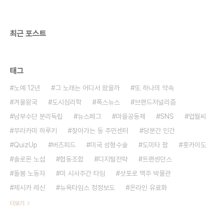
최근 포스트
태그
노예 12년
그 노래는 어디서 왔을까
또 하나의 약속
겨울왕국
도시심리학
폭스뉴스
브랜드저널리즘
남부수단 분리독립
뉴스페그
마을공동체
SNS
업월씨
무라카미 하루키
찾아가는 동 주민센터
당분간 인간
QuizUp
버즈피드
미국 성형수술
도미타 팜
홋카이도
솔로몬 노섭
협동조합
디지털전략
트랜센던스
돌봄 노동자
미 시사주간 타임
삿포로 맥주 박물관
제시카 레신
뉴욕타임스 정정보도
온라인 유료화
더보기