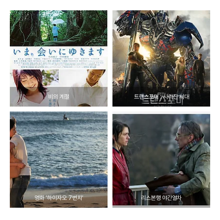
비의 계절
트랜스포머 : 사라진 시대
영화 ‘하이자오 7번지’
리스본행 야간열차