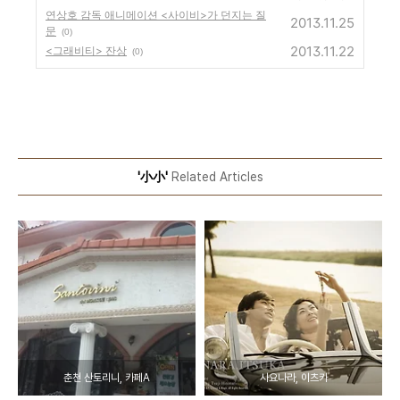
연상호 감독 애니메이션 <사이비>가 던지는 질
2013.11.25
문
(0)
2013.11.22
<그래비티> 잔상
(0)
'小小'
Related Articles
춘천 산토리니, 카페A
사요나라, 이츠카