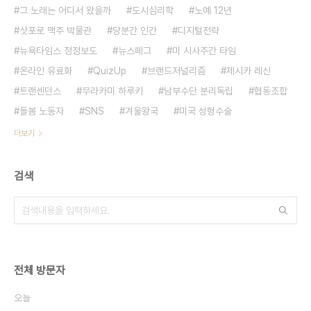
그 노래는 어디서 왔을까
도시심리학
노예 12년
삿포로 맥주 박물관
당분간 인간
디지털전략
뉴욕타임스 정정보도
뉴스페그
미 시사주간 타임
온라인 유료화
QuizUp
브랜드저널리즘
제시카 레신
트랜센던스
무라카미 하루키
남부수단 분리독립
협동조합
돌봄 노동자
SNS
겨울왕국
미국 성형수술
더보기
검색
전체 방문자
오늘