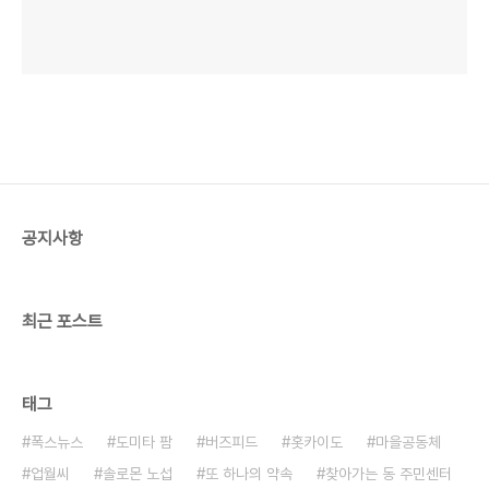
공지사항
최근 포스트
태그
폭스뉴스
도미타 팜
버즈피드
홋카이도
마을공동체
업월씨
솔로몬 노섭
또 하나의 약속
찾아가는 동 주민센터