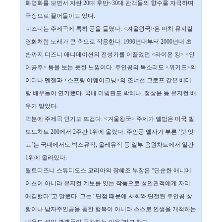
화영화를 보면서 자란 20대 후반~30대 관객들의 향수를 자극하며
극장으로 끌어들이고 있다.
디즈니는 주제곡에 특히 공을 들였다. <겨울왕국>은 마치 뮤지컬
영화처럼 노래가 큰 축으로 작용한다. 1990년대부터 2000년대 초
반까지 디즈니 애니메이션의 전성기를 이끌었던 <라이온 킹> <인
어공주> 등을 보는 듯한 느낌이다. 주인공의 목소리도 <위키드>의
이디나 멘젤과 <스프링 어웨이크닝>의 조너선 그로프 같은 베테
랑 배우들이 연기했다. 국내 더빙판도 박혜나, 정상윤 등 뮤지컬 배
우가 맡았다.
덕분에 주제곡 인기도 뜨겁다. <겨울왕국> 주제가 앨범은 미국 빌
보드차트 200에서 2주간 1위에 올랐다. 주인공 엘사가 부른 ‘렛 잇
고’는 국내에서도 벅스뮤직, 올레뮤직 등 일부 음원차트에서 일간
1위에 올라있다.
월트디즈니 스튜디오스 코리아의 장혜조 부장은 “단순한 애니메
이션이 아니라 뮤지컬 계보를 잇는 작품으로 성인관객에게 자리
매김했다”고 말했다. 그는 “단점 때문에 사회와 단절된 주인공 상
황이나 남자주인공을 통한 행복이 아니라 스스로 인생을 개척하는