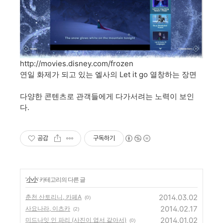
http://movies.disney.com/frozen
연일 화제가 되고 있는 엘사의 Let it go 열창하는 장면
다양한 콘텐츠로 관객들에게 다가서려는 노력이 보인
다.
공감
구독하기
'
小小
' 카테고리의 다른 글
2014.03.02
춘천 산토리니, 카페A
(0)
2014.02.17
사요나라, 이츠카
(2)
2014.01.02
미드나잇 인 파리 (사진이 엽서 같아서)
(0)