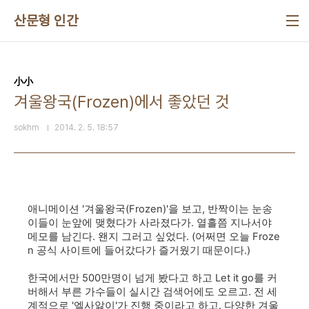
본문 바로가기
산문형 인간
小小
겨울왕국(Frozen)에서 좋았던 것
sokhm
2014. 2. 5. 18:57
애니메이션 '겨울왕국(Frozen)'을 보고
, 반짝이는 눈송
이들이 눈앞에
맺혔다가 사라졌다가. 열흘쯤 지나서야
메모를 남긴다. 왠지 그러고 싶었다. (어쩌면 오늘 Froze
n 공식 사이트에 들어갔다가 즐거웠기 때문이다.)
한국에서만 500만명이 넘게 봤다고 하고 Let it go를 커
버해서 부른 가수들이 실시간 검색어에도 오르고. 전 세
계적으로 '엘사앓이'가 진행 중이라고 하고. 다양한 겨울