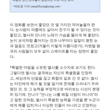
내용도 성인 관객들이 공감하는 이유”라고 했다.
<박은경 기자 yama@kyunghyang.com>
이 영화를 보면서 좋았던 것 몇 가지만 적어놓을까 한
다.
눈사람이 여름에도 살아서 친구가 될 수 있다는 것이
좋았고, 엘사와 안나의 노래가 가슴을 뚫리게 해 좋았다.
눈이 보석처럼 흩어지는 것과 나무마다 알알이 맺힌 눈
과 얼음
도 멋졌고(겨울이 이렇게 아름다운가)
, 아렌델 왕
국의 사람들이 모두 같이 스케이트를 타는 장면이 좋았
다.
*특별한 마법을 소유한 엘사를 소수자로 보기도 한다.
그렇다면 엘사는 결국에는 자신의 특별함을 인정하
고, 세상과의 단절을 끊고 화합의 길로 간 것 같다. 엘사
타인에게 해가 될 것을 알기에 존재를 드러내기 두려
는
웠던 것. 또 그 능력을 부정적으로 바라보는 시선이 분명
히 있기에. 안나가 "언니는 나를 해칠 사람이 아니야"라
고 말한 것처럼, 엘사가 특별한 능력을 가졌을 뿐 누군가
에게 해를 입히거나 이상한 인물이 아니라고 인정하는