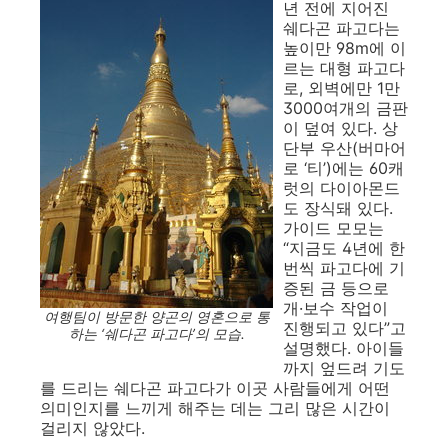
년 전에 지어진
쉐다곤 파고다는
높이만 98m에 이
르는 대형 파고다
로, 외벽에만 1만
3000여개의 금판
이 덮여 있다. 상
단부 우산(버마어
로 ‘티’)에는 60캐
럿의 다이아몬드
도 장식돼 있다.
가이드 모모는
“지금도 4년에 한
번씩 파고다에 기
증된 금 등으로
개·보수 작업이
여행팀이 방문한 양곤의 영혼으로 통
진행되고 있다”고
하는 ‘쉐다곤 파고다’의 모습.
설명했다. 아이들
까지 엎드려 기도
를 드리는 쉐다곤 파고다가 이곳 사람들에게 어떤
의미인지를 느끼게 해주는 데는 그리 많은 시간이
걸리지 않았다.