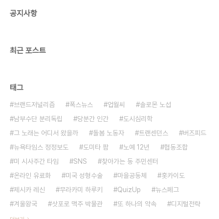
공지사항
최근 포스트
태그
브랜드저널리즘
폭스뉴스
업월씨
솔로몬 노섭
남부수단 분리독립
당분간 인간
도시심리학
그 노래는 어디서 왔을까
돌봄 노동자
트랜센던스
버즈피드
뉴욕타임스 정정보도
도미타 팜
노예 12년
협동조합
미 시사주간 타임
SNS
찾아가는 동 주민센터
온라인 유료화
미국 성형수술
마을공동체
홋카이도
제시카 레신
무라카미 하루키
QuizUp
뉴스페그
겨울왕국
삿포로 맥주 박물관
또 하나의 약속
디지털전략