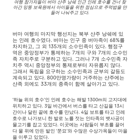
여행 참가자들이 버마 샨주 낭쉐 인근 인레 호수를 건너 찾
아간 밍뚱 보육원에서 아이들을 위한 점심으로 주먹밥을 만
들어 나눠주고 있다.
버마 여행의 마지막 행선지는 북부 샨주 낭쉐에 있
는 인레 호수였다. 버마는 인구 중 버마족이 68%를
차지하고, 그 외 135개의 소수민족이 있다. 행정구
역은 중앙정부가 통제하는 7개의 구와 7개의 소수민
족 자치주로 구분하고 있다. 그러나 7개 소수민족 자
치주 역시 중앙정부의 통제로부터 자유롭지 않다.
그래서 독립을 요구하는 소수민족과 군부의 갈등도
계속되고 있다. 800만명가량이 거주하는 샨주에는
샨족 외에도 33개의 종족이 함께 살아가고 있다.
‘하늘 위의 호수’인 인레 호수는 해발 1300m의 고지대에
위치하고 있다. 3일 바간에서 버스를 타고 산길을 13시
간이나 달린 끝에 호수를 만났다. 4일 보트를 타고 인레
호수로 나가보니 한 발로 노를 젓는 인타족의 뱃사공이
물고기를 잡고 있었다. 이곳에는 사람들이 부초를 끌어
다 물 위에 만든 밭인 ‘쭌묘’와 수많은 수상가옥들이 마을
을 이루고 있었다.