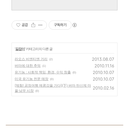
공감
구독하기
'
길잡이
' 카테고리의 다른 글
2013.08.07
라오스 비엔티엔 거리
(2)
2010.11.16
버마에 대한 추억
(1)
2010.10.07
유기농 : 사회적 책임, 환경, 수익 창출
(0)
2010.10.07
미국 유기농 전문 매장
(0)
[체험! 공정여행 메콩강을 가다](下) 버마 탄신제 마
2010.02.16
을·낭우 시장
(0)