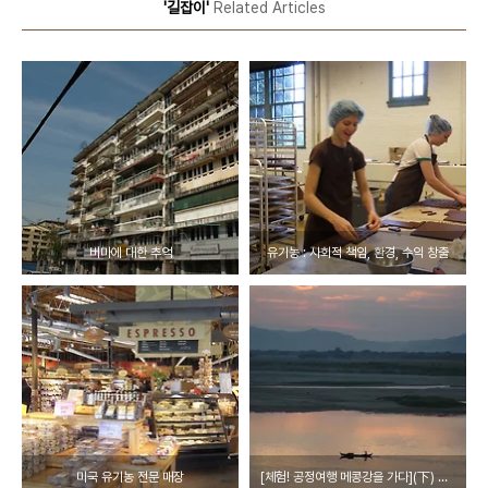
'길잡이'
Related Articles
버마에 대한 추억
유기농 : 사회적 책임, 환경, 수익 창출
미국 유기농 전문 매장
[체험! 공정여행 메콩강을 가다](下) 버마 탄신제 마을·낭우 시장