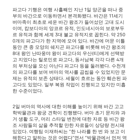
파고다 기행은 여행 사흘째인 지난 1일 양곤을 떠나 중
부의 바간으로 이동하면서 본격화됐다. 바간은 11세기
버마족이 최초로 세운 바간 왕조가 들어섰던 고대 도시
이며, 캄보디아의 앙코르 유적, 인도네시아의 보로부두
르 유적과 함께 세계 3대 불교 유적지로 꼽힌다. 약 250
0개의 파고다가 한 지역에 모여 있다. 바간에 머문 이틀
동안 큰 종 모양의 쉐지곤 파고다를 비롯해 바간 왕조의
8대 왕인 난따웅먀 왕이 파고다의 우산(티)에게 선택받
고 지었다는 틸로민로 파고다, 동서남북 각각 다른 4개
의 부처상을 모신 아난다 파고다 등을 둘러봤다. 수천개
의 파고다를 보며 버마의 역사를 곱씹을 수 있었지만 문
제는 유적의 보존 상태다. 세월이 흐르는 동안 훼손된 파
고다도 있었다. 일부 복원 작업이 진행되고 있지만 미흡
한 수준이었다.
2일 버마의 역사에 대한 이해를 높이기 위해 바간 고고
학박물관과 왕궁 견학이 진행됐다. 버마 초기 문자와 과
거 생활 도구, 머리 스타일 변천에 대한 자료 등 바간 왕
조 사람들의 삶을 추적할 만한 자료들이 상당량 전시돼
있었다. 여행팀 이재하씨는 “한 나라를 한 번 와 보고 이
해한다고 말하는 것은 어렵다”면서 “박물관에서 먼저 역