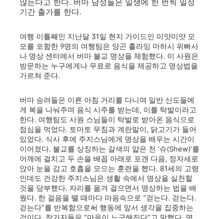
않는다고 한다. 버마 남성들은 일생에 한 번씩 일정
기간 출가를 한다.
여행 이틀째인 지난달 31일 현지 가이드인 미얏미얏 모
모를 포함한 9명의 여행팀은 양곤 흘라잉 마하시 위빠사
나 명상 센터에서 버마 불교 명상을 체험했다. 이 사원은
방문하는 누구에게나 무료로 음식을 제공하고 명상법을
가르쳐 준다.
버마 승려들은 이른 아침 거리를 다니며 일반 신도들에
게 복을 나눠주며 음식 시주를 받는데, 이를 탁발이라고
한다. 여행팀도 사원 스님들이 탁발로 받아온 음식으로
점심을 먹었다. 토마토 무침과 계란말이, 닭고기가 들어
있었다. 식사 후에 주지스님에게 명상을 배우는 시간이
이어졌다. 불교를 상징하는 갈색의 얇은 천 ‘슈(Shew)’를
어깨에 걸치고 두 손을 배꼽 아래로 포갠 다음, 정자세로
앉아 눈을 감고 호흡을 모으는 훈련을 했다. 81세의 고령
인데도 건강한 주지스님은 생활 속에서 명상을 실천할
것을 당부했다. 자리를 옮겨 걸으면서 명상하는 법을 배
웠다. 한 걸음을 뗄 때마다 마음속으로 “걷는다. 걷는다.
걷는다”를 반복함으로써 행동에 앞서 생각을 집중하는
것이다. 참가자들은 “마음이 느긋해진다”고 말했다. 명