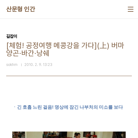
본문 바로가기
산문형 인간
길잡이
[체험! 공정여행 메콩강을 가다](上) 버마
양곤·바간·낭쉐
sokhm
2010. 2. 9. 13:23
ㆍ긴 호흡 느린 걸음! 명상에 잠긴 나부처의 미소를 보다