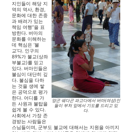
지인들이 해당 지
역의 역사, 환경,
문화에 대한 존중
과 배려가 있는
책임 여행”을 표
방한다. 버마의
문화를 이해하는
데 핵심은 ‘불
교’다. 인구의
89%가 불교(상좌
부불교)를 믿고
있다. 버마인들은
불심이 대단히 깊
다. 불심을 다하
는 것을 생에 쌓
은 공덕으로 평가
한다. 어디를 가
양곤 쉐다곤 파고다에서 버마(여성)인
든 사원과 불탑을
들이 부처 앞에서 기도를 드리고 있
쉽게 볼 수 있다.
다.
사회에서 가장 존
경받는 사람들은
스님들이며, 군부도 불교에 대해서는 지원을 아끼지